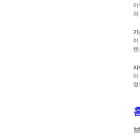
이
의
기
이
텐
사
이
영
브