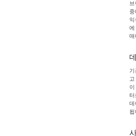
브
중
익
에
매
데
기
고
이
터
데
됩
사