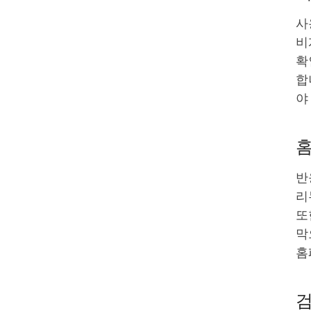
사
비
확
합
야
홈
반
리
또
막
홈
검