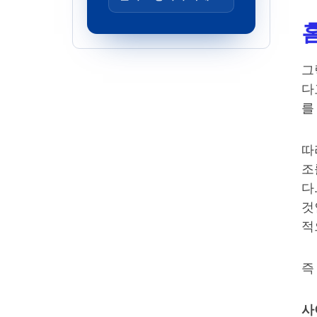
그
다
를
따
조
다
것
적
즉
사