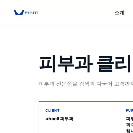
소개
Skip
to
content
피부과 클
피부과 전문성을 검색과 다국어 고객까
CLIENT
PU
uhcell 피부과
피
과
웹