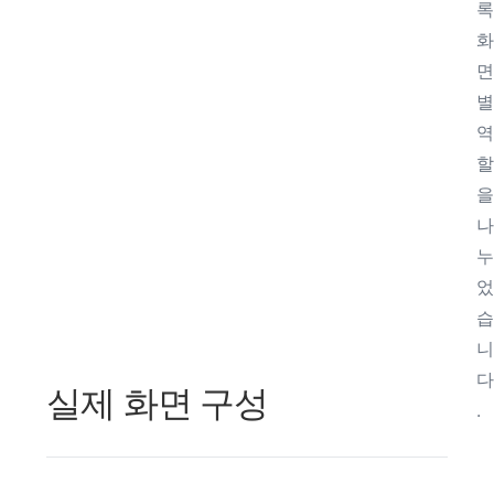
록
화
면
별
역
할
을
나
누
었
습
니
다
실제 화면 구성
.