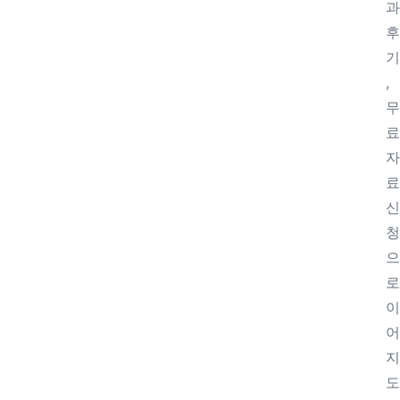
과
후
기
,
무
료
자
료
신
청
으
로
이
어
지
도