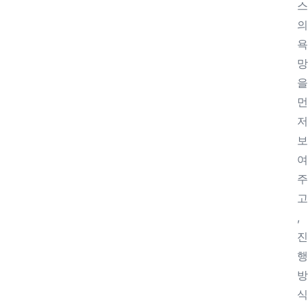
스
의
욕
망
을
먼
저
보
여
주
고
,
진
행
방
식